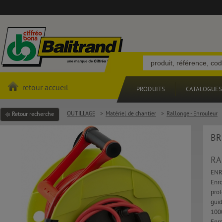
retour accueil
PRODUITS
CATALOGUES
OUTILLAGE
>
Matériel de chantier
>
Rallonge - Enrouleur
Retour recherche
BR
RA
ENR
Enro
prol
guid
10