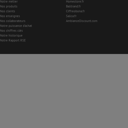
Notre métier
Homestore.fr
Nos produits
Balitrand.fr
Nos clients
Ciffreobona.fr
Nos enseignes
Salica.fr
Nos collaborateurs
AmbianceDiscount.com
Notre puissance d'achat
Nos chiffres clés
Notre historique
Notre Rapport RSE