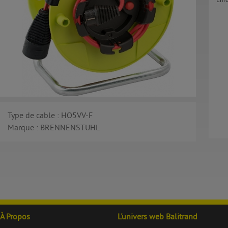
Enro
Type de cable : HO5VV-F
Marque : BRENNENSTUHL
À Propos
L'univers web Balitrand