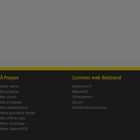
À Propos
L'univers web Balitrand
Notre métier
Homestore.fr
Nos produits
Balitrand.fr
Nos clients
Ciffreobona.fr
Nos enseignes
Salica.fr
Nos collaborateurs
AmbianceDiscount.com
Notre puissance d'achat
Nos chiffres clés
Notre historique
Notre Rapport RSE